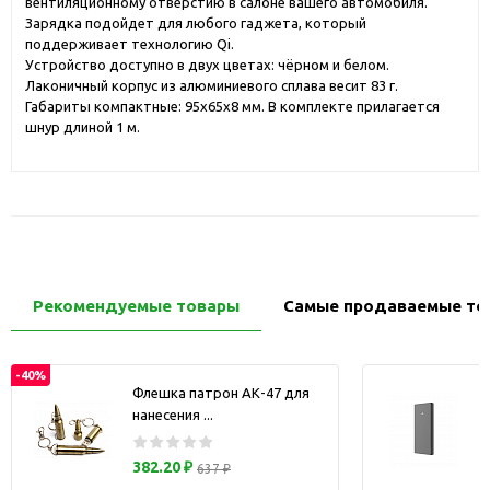
вентиляционному отверстию в салоне вашего автомобиля.
Зарядка подойдет для любого гаджета, который
поддерживает технологию Qi.
Устройство доступно в двух цветах: чёрном и белом.
Лаконичный корпус из алюминиевого сплава весит 83 г.
Габариты компактные: 95х65х8 мм. В комплекте прилагается
шнур длиной 1 м.
Рекомендуемые товары
Самые продаваемые то
-40%
Флешка патрон АК-47 для
нанесения ...
з
382.20 ₽
637 ₽