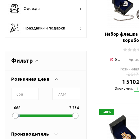
Флешки браслеты
Одежда
Флешки визитки
Флешки ручки
Праздники и подарки
Флешки с кристаллами
Набор флешка 
Зарядные устройства
коробо
(power bank)
Powerbank (промо)
Фильтр
0 шт
Артик
Аккумуляторы
Розничная
Molicel
2 517
Розничная цена
1 510.
Жесткие диски
Экономия:
1
Оперативная память (RAM)
З
Автомобильные зарядные
устройства для нанесения
668
7 734
-40%
Аксессуары для
мобильных
USB-переходники
Производитель