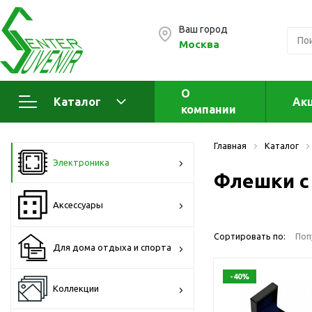
Ваш город
Москва
О
Каталог
Ак
компании
Электроника
А
Главная
Каталог
Флеш накопители (промо)
А
Электроника
а
Флешки с
OTG флешки
Деревянные флешки
Аксессуары
Кожаные флешки
Сортировать по:
Поп
Металлические флешки
Для дома отдыха и спорта
Флешки для нанесения
-40%
Подарочные наборы
Коллекции
Стеклянные флешки
Ж