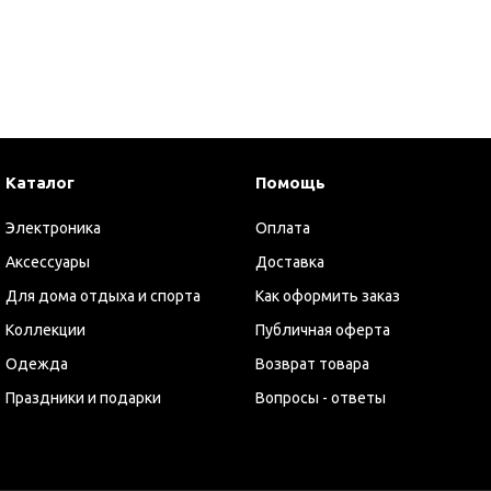
Настольные аксессуары
Офисные наборы
Папки
Часы
ишущие инструменты
Каталог
Помощь
Карандаши
Маркеры
Электроника
Оплата
Металлические ручки
Аксессуары
Доставка
Наборы для рисования
Для дома отдыха и спорта
Как оформить заказ
Наборы карандашей
Коллекции
Публичная оферта
Наборы маркеров
Одежда
Возврат товара
Наборы мелков
Праздники и подарки
Вопросы - ответы
Наборы ручек
Оригинальные ручки
Пластиковые ручки