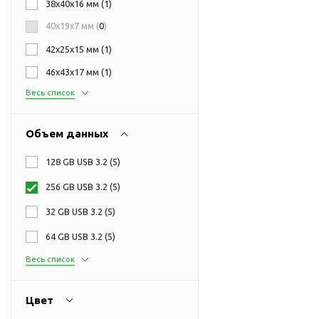
38х40х16 мм (
1
)
Перчатки для сенсорного
М
экрана
40х19х7 мм (
0
)
Подставки под
42х25х15 мм (
1
)
мобильные телефоны
46х43х17 мм (
1
)
Стилусы
Весь список
Усилители звука
Чехлы для планшетов
Объем данных
Чехлы для смартфонов
Весы
128 GB USB 3.2 (
5
)
Мониторы
256 GB USB 3.2 (
5
)
Телевидение и кино
32 GB USB 3.2 (
5
)
О
Упаковка и аксессуары
64 GB USB 3.2 (
5
)
Аксессуары для ПК
Весь список
Аксессуары для чистки
ПК
Цвет
Веб-камеры