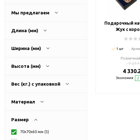
USB-хабы
Л
Аксессуары для селфи
Мы предлагаем
Аудио сплиттеры
Подарочный на
Держатели для
Жук с кор
Длина (мм)
мобильных телефонов
Кабели для мобильных
Ширина (мм)
1 шт
Арти
телефонов
Розничная
Кошельки-накладки для
7 217
Высота (мм)
мобильных телефонов
4 330.
Линзы для телефона
Экономия:
2
Вес (кг.) с упаковкой
Моноподы
Наборы мобильных
Материал
аксессуаров
Настольные зарядные
устройства
Размер
Органайзеры для
70х70х60 мм (
5
)
проводов