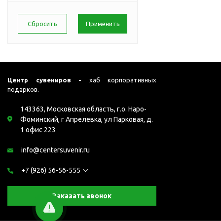
Клавиатуры
Коврики
Мыши
Наборы компьютерных
аксессуаров
П
Охлаждающие
Центр сувениров -
хаб корпоративных
подставки
подарков.
Салфетки для
протирания экрана
143363, Московская область, г.о. Наро-
Фоминский, г Апрелевка, ул Парковая, д.
Сетевое оборудование и
1 офис 223
аксессуары
Видеокамеры
info@centersuvenir.ru
Квадрокоптеры
+7 (926) 56-56-555
Колонки и наушники
Колонки
Заказать звонок
Наборы с наушниками
Наушники