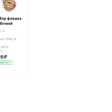
2018 FIFA Worl
ичные аксессуары
Russia™
Аксессуары в русском
Емкости для п
стиле
бор флешка
Наборы для с
Аксессуары для одежды
обочкой
Спортивные а
и обуви
Товары для
Брелоки
кул:
ZHUK_N
болельщиков
Визитницы и ключницы
 цена:
Товары для
Гигиенические средства
 ₽
велосипедист
20 ₽
Для курения
Кухня и посуда
 886.80 ₽
Значки
Аксессуары дл
Кошельки и монетницы
Аксессуары дл
Обложки для паспорта
Аксессуары дл
Очки
Аксессуары дл
Религиозные подарки
кофе
Ремешки на шею
Емкости для п
Таблетницы
Контейнеры д