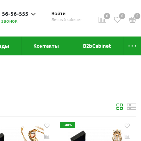
) 56-56-555
Войти
0
0
0
Личный кабинет
 звонок
 до 20:00
нды
Контакты
B2bCabinet
ыха и
Коллекции
«Зеленая» серия
Товары из бамбука
Товары из
переработанных
материалов
и
Товары из растительного
сырья
-40%
Товары для сублимации
Товары для удалённой