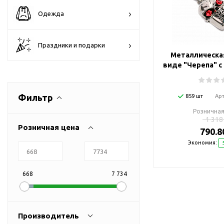
Флешки браслеты
Одежда
Флешки визитки
Флешки ручки
Праздники и подарки
Флешки с кристаллами
Металлическа
Зарядные устройства
виде "Черепа" с
(power bank)
Powerbank (промо)
Фильтр
859 шт
Ар
Аккумуляторы
Розничная
Molicel
1 318
Розничная цена
790.8
Жесткие диски
Экономия:
Оперативная память (RAM)
З
Автомобильные зарядные
устройства для нанесения
668
7 734
Аксессуары для
мобильных
USB-переходники
Производитель