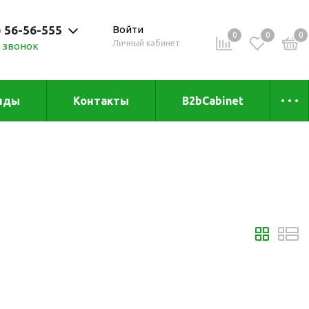
) 56-56-555
Войти
0
0
0
Личный кабинет
 звонок
 до 20:00
нды
Контакты
B2bCabinet
ыха и
Коллекции
«Зеленая» серия
Товары из бамбука
Товары из
переработанных
материалов
и
Товары из растительного
сырья
Товары для сублимации
Товары для удалённой