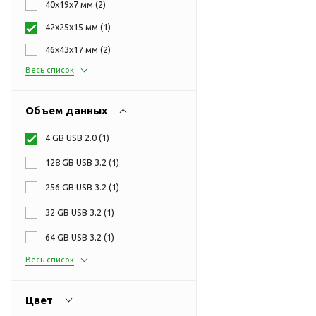
40х19х7 мм (
2
)
Перчатки для сенсорного
М
экрана
42х25х15 мм (
1
)
Подставки под
46х43х17 мм (
2
)
мобильные телефоны
Весь список
Стилусы
Усилители звука
Объем данных
Чехлы для планшетов
4 GB USB 2.0 (
1
)
Чехлы для смартфонов
Весы
128 GB USB 3.2 (
1
)
Мониторы
256 GB USB 3.2 (
1
)
Телевидение и кино
32 GB USB 3.2 (
1
)
О
Упаковка и аксессуары
64 GB USB 3.2 (
1
)
Аксессуары для ПК
Весь список
Аксессуары для чистки
ПК
Веб-камеры
Цвет