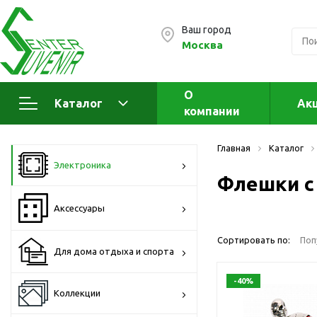
Ваш город
Москва
О
Каталог
Ак
компании
Электроника
А
Главная
Каталог
Флеш накопители (промо)
А
Электроника
а
Флешки с
OTG флешки
Деревянные флешки
Аксессуары
Кожаные флешки
Сортировать по:
Поп
Металлические флешки
Для дома отдыха и спорта
Флешки для нанесения
-40%
Подарочные наборы
Коллекции
Стеклянные флешки
Ж