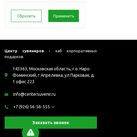
Клавиатуры
Коврики
Мыши
Наборы компьютерных
аксессуаров
П
Охлаждающие
подставки
Центр сувениров -
хаб корпоративных
подарков.
Салфетки для
протирания экрана
143363, Московская область, г.о. Наро-
Сетевое оборудование и
Фоминский, г Апрелевка, ул Парковая, д.
аксессуары
1 офис 223
Видеокамеры
info@centersuvenir.ru
Квадрокоптеры
+7 (926) 56-56-555
Колонки и наушники
Колонки
Заказать звонок
Наборы с наушниками
Наушники