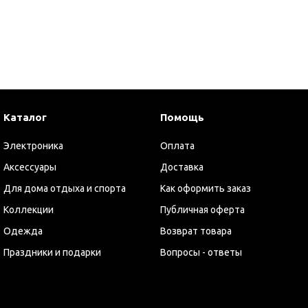
Настольные аксессуары
Офисные наборы
Папки
Часы
ишущие инструменты
Карандаши
Каталог
Помощь
Маркеры
Электроника
Оплата
Металлические ручки
Аксессуары
Доставка
Наборы для рисования
Для дома отдыха и спорта
Как оформить заказ
Наборы карандашей
Коллекции
Публичная оферта
Наборы маркеров
Одежда
Возврат товара
Наборы мелков
Праздники и подарки
Вопросы - ответы
Наборы ручек
Оригинальные ручки
Пластиковые ручки