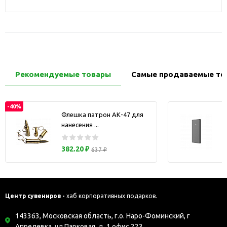
Рекомендуемые товары
Самые продаваемые то
-40%
Флешка патрон АК-47 для
нанесения ...
з
382.20 ₽
637 ₽
Центр сувениров -
хаб корпоративных подарков.
143363, Московская область, г.о. Наро-Фоминский, г
Апрелевка, ул Парковая, д. 1 офис 223