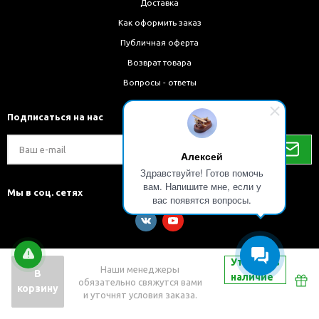
Доставка
Как оформить заказ
Публичная оферта
Возврат товара
Вопросы - ответы
Подписаться на нас
Алексей
Здравствуйте! Готов помочь
вам. Напишите мне, если у
Мы в соц. сетях
вас появятся вопросы.
Уточнить
Наши менеджеры
В
наличие
обязательно свяжутся вами
Разработка и внедрение решений на 1С-Битрикс
корзину
и уточнят условия заказа.