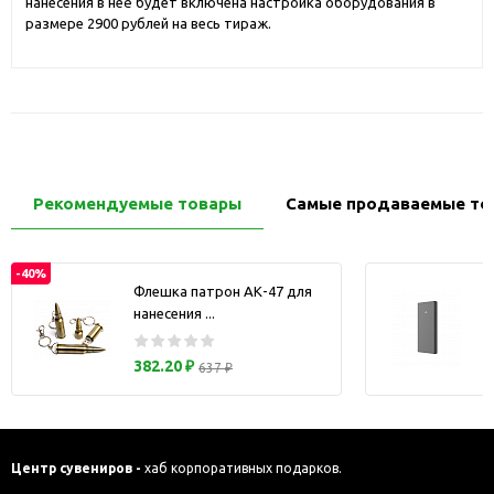
нанесения в неё будет включена настройка оборудования в
размере 2900 рублей на весь тираж.
Рекомендуемые товары
Самые продаваемые то
-40%
Флешка патрон АК-47 для
нанесения ...
з
382.20 ₽
637 ₽
Центр сувениров -
хаб корпоративных подарков.