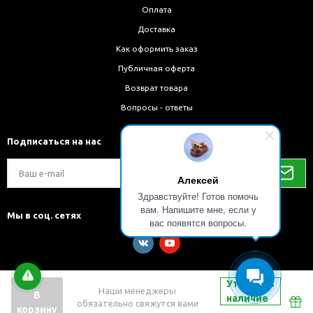
Оплата
Доставка
Как оформить заказ
Публичная оферта
Возврат товара
Вопросы - ответы
Подписаться на нас
Алексей
Здравствуйте! Готов помочь
вам. Напишите мне, если у
Мы в соц. сетях
вас появятся вопросы.
Уточнить
Наши менеджеры
В
наличие
обязательно свяжутся вами
Разработка и внедрение решений на 1С-Битрикс
корзину