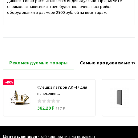
данный товар рассчитывается индивидуально. При расчете
стоимости нанесения в неё будет включена настройка
оборудования в размере 2900 рублей на весь тираж.
Рекомендуемые товары
Самые продаваемые то
-40%
Флешка патрон АК-47 для
нанесения ...
з
382.20 ₽
637 ₽
Центр сувениров -
хаб корпоративных подарков.