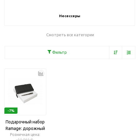
Несессеры
Смотреть все категории
Фильтр
-7%
Подарочный набор
Ramage: дорожный
кошелек, ручка
Розничная цена:
15 065 ₽