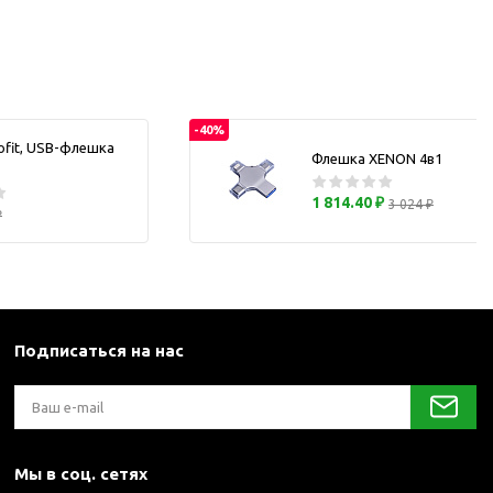
каны
и термосы
-40%
ofit, USB-флешка
Флешка XENON 4в1
1 814.40 ₽
3 024 ₽
₽
Подписаться на нас
Мы в соц. сетях