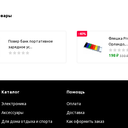
ужские аксессуары
Кружки и ста
Барсетки и несессеры
Посуда
овары
Мужские наборы
Термокружки 
Наборы с визитницей
-40%
Одежда
Флешка Pr
Повер банк портативное
Орландо,...
Органайзеры
зарядное ус...
Портмоне
198 ₽
330 
Хьюмидоры
Часы наручные мужские
Шкатулки для часов
фисные аксессуары
Каталог
Помощь
Блокноты и записные
книжки
Электроника
Оплата
Держатели для бейджа
Аксессуары
Доставка
Ежедневники
Для дома отдыха и спорта
Как оформить заказ
Канцелярские товары