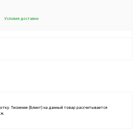
d Cup
итья
Условия доставки
порта
ксессуары
ов
я алкоголя
я вина
я кухни
отку. Тиснение (Блинт) на данный товар рассчитывается
я чая и
аж.
итья
ля еды