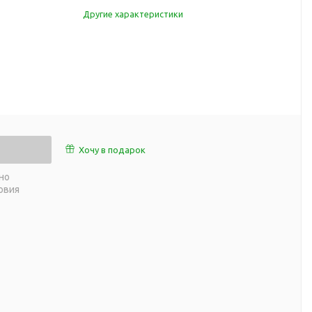
работы
Другие характеристики
 пляже
Обеденный перерыв
а природе
Организация рабочего
ии
места
ны
Перекус в рабочее время
а и хобби
Спорт в домашних
условиях
Товары для детей
Хочу в подарок
Уютная атмосфера дома
й
но
Товары с поверхностью
ля
овия
soft-touch
Товары с подсветкой
логотипа
 и поездов
утешествий