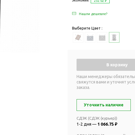
Дача и сад
Экономия:
232.02 ₽
Женские наборы
Для отдыха на
Нашли дешевле?
Женские портмоне
Для отдыха н
Зеркала
Для релаксац
Выберите Цвет :
Косметички
Для спа и сау
Крючки для сумок
Для творчеств
Маникюрные наборы
Игры
Платки
Пледы
В корзину
Сумки женские
Для путешестви
Наши менеджеры обязатель
Украшения
Аксессуары д
свяжутся вами и уточнят усл
путешествий
Часы наручные женские
заказа.
Для активных
онты
путешествий
Дождевики
Уточнить наличие
Для самолетов
Зонты-трости
Наборы для п
СДЭК (СДЭК (курьер))
Наборы с зонтами
1-2 дня —
1 066.75 ₽
Для спорта
Складные зонты