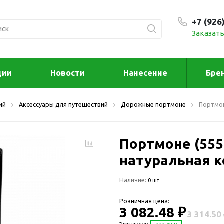
+7 (926
Заказать
С 9:00
ции
Новости
Нанесение
Бре
ксессуары
Для дома отд
ий
Аксессуары для путешествий
Дорожные портмоне
Портмо
спорта
втомобильные
ксессуары
Для дома
Автомобильные наборы
Портмоне (5550
Декор
Для кузова
Другое
натуральная к
Для салона
Инструменты 
Наличие:
мультитулы
0 шт
Многофункциональные
инструменты
Искусство
Розничная цена:
Фонари
3 082.48 ₽
Для отдыха
3 314.50
енские аксессуары