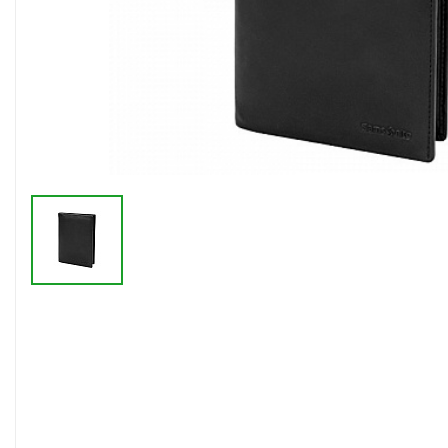
Флешки браслеты
Флешки визитки
Флешки ручки
Флешки с кристаллами
Зарядные устройства
(power bank)
Powerbank (промо)
Аккумуляторы
Molicel
Жесткие диски
Оперативная память (RAM)
З
Автомобильные зарядные
устройства для нанесения
Аксессуары для
мобильных
USB-переходники