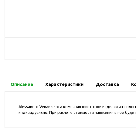
USB-хабы
Л
Аксессуары для селфи
Аудио сплиттеры
Держатели для
мобильных телефонов
Кабели для мобильных
телефонов
Кошельки-накладки для
мобильных телефонов
Линзы для телефона
Моноподы
Описание
Характеристики
Доставка
К
Наборы мобильных
аксессуаров
Alessandro Venanzi- эта компания шьет свои изделия из тол
Настольные зарядные
индивидуально. При расчете стоимости нанесения в неё буде
устройства
Органайзеры для
проводов