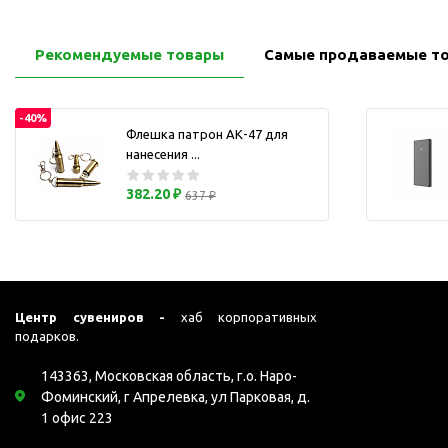
Перчатки для сенсорного
М
экрана
Рекомендуемые товары
Самые продаваемые т
Подставки под
мобильные телефоны
Стилусы
-40%
Флешка патрон АК-47 для
Усилители звука
нанесения ...
Чехлы для планшетов
382.20 ₽
637 ₽
Чехлы для смартфонов
Весы
Мониторы
Телевидение и кино
О
Упаковка и аксессуары
Центр сувениров -
хаб корпоративных
подарков.
Аксессуары для ПК
Аксессуары для чистки
143363, Московская область, г.о. Наро-
ПК
Фоминский, г Апрелевка, ул Парковая, д.
1 офис 223
Веб-камеры