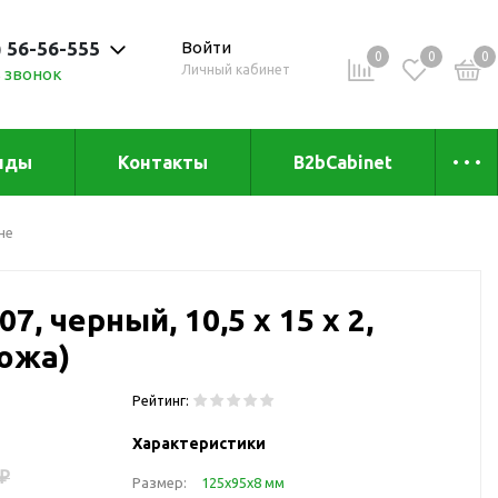
) 56-56-555
Войти
0
0
0
Личный кабинет
 звонок
 до 20:00
нды
Контакты
B2bCabinet
ыха и
Коллекции
не
«Зеленая» серия
Товары из бамбука
7, черный, 10,5 х 15 х 2,
Товары из
переработанных
ожа)
материалов
и
Товары из растительного
Рейтинг:
сырья
Характеристики
Товары для сублимации
 ₽
Размер:
125х95х8 мм
Товары для удалённой