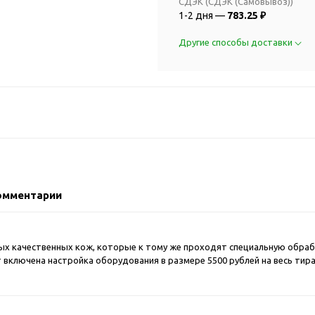
2018 FIFA Worl
СДЭК (СДЭК (Самовывоз))
ичные аксессуары
1-2 дня —
783.25 ₽
Russia™
Аксессуары в русском
Емкости для п
Другие способы доставки
стиле
Наборы для с
Аксессуары для одежды
Спортивные а
и обуви
Товары для
Брелоки
болельщиков
Визитницы и ключницы
Товары для
Гигиенические средства
велосипедист
Для курения
Кухня и посуда
Значки
Аксессуары дл
омментарии
Кошельки и монетницы
Аксессуары дл
Обложки для паспорта
Аксессуары дл
Очки
стых качественных кож, которые к тому же проходят специальную обраб
Аксессуары дл
т включена настройка оборудования в размере 5500 рублей на весь тир
Религиозные подарки
кофе
Ремешки на шею
Емкости для п
Таблетницы
Контейнеры д