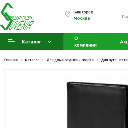
Ваш город
Москва
О
Каталог
Ак
компании
Электроника
А
Главная
Каталог
Для дома отдыха и спорта
Для путешеств
Флеш накопители (промо)
А
а
OTG флешки
Деревянные флешки
Кожаные флешки
Металлические флешки
Флешки для нанесения
Подарочные наборы
Стеклянные флешки
Ж