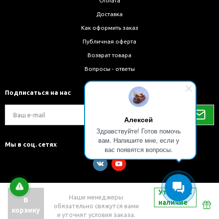
Оплата
Доставка
Как оформить заказ
Публичная оферта
Возврат товара
Вопросы - ответы
Подписаться на нас
Алексей
Здравствуйте! Готов помочь
вам. Напишите мне, если у
Мы в соц. сетях
вас появятся вопросы.
Уточнить
Наши менеджеры
В
наличие
обязательно свяжутся вами
Разработка и внедрение решений на 1С-Битрикс
корзину
и уточнят условия заказа.