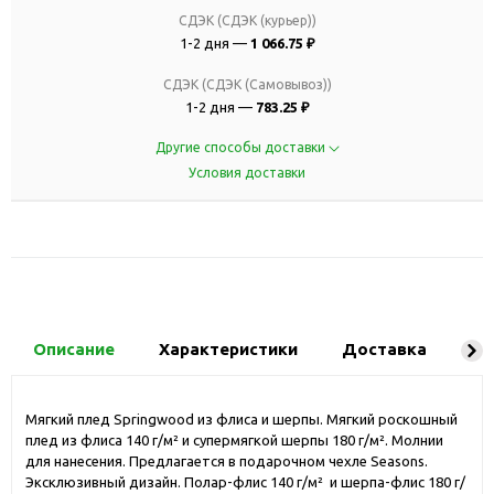
СДЭК (СДЭК (курьер))
1-2 дня —
1 066.75 ₽
СДЭК (СДЭК (Самовывоз))
1-2 дня —
783.25 ₽
Другие способы доставки
Условия доставки
Описание
Характеристики
Доставка
Ко
Мягкий плед Springwood из флиса и шерпы. Мягкий роскошный
плед из флиса 140 г/м² и супермягкой шерпы 180 г/м². Молнии
для нанесения. Предлагается в подарочном чехле Seasons.
Эксклюзивный дизайн. Полар-флис 140 г/м² и шерпа-флис 180 г/