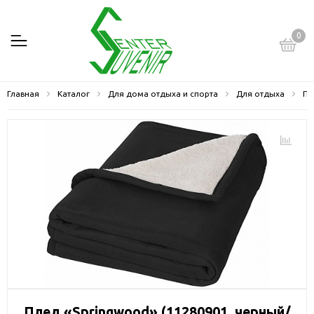
0
Главная
Каталог
Для дома отдыха и спорта
Для отдыха
Пл
Плед «Springwood» (11280901, черный/