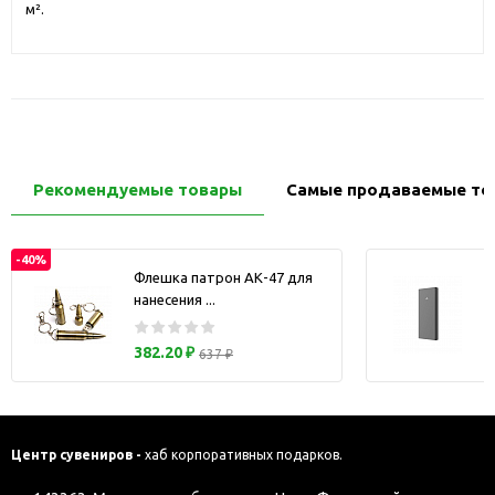
м².
Рекомендуемые товары
Самые продаваемые то
-40%
Флешка патрон АК-47 для
нанесения ...
з
382.20 ₽
637 ₽
Центр сувениров -
хаб корпоративных подарков.