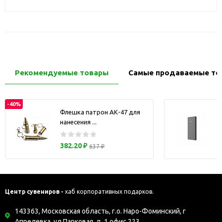
Рекомендуемые товары
Самые продаваемые то
-40%
Флешка патрон АК-47 для
нанесения ...
з
382.20 ₽
637 ₽
Центр сувениров -
хаб корпоративных подарков.
143363, Московская область, г.о. Наро-Фоминский, г
Апрелевка, ул Парковая, д. 1 офис 223