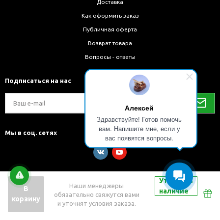
Доставка
Как оформить заказ
Публичная оферта
Возврат товара
Вопросы - ответы
Подписаться на нас
Алексей
Здравствуйте! Готов помочь
вам. Напишите мне, если у
Мы в соц. сетях
вас появятся вопросы.
Уточнить
Наши менеджеры
В
наличие
обязательно свяжутся вами
Разработка и внедрение решений на 1С-Битрикс
корзину
и уточнят условия заказа.